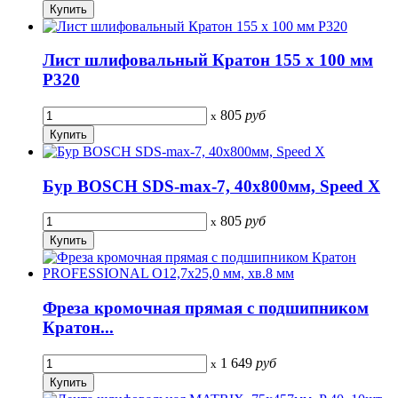
Лист шлифовальный Кратон 155 х 100 мм
P320
805
руб
x
Бур BOSCH SDS-max-7, 40х800мм, Speed X
805
руб
x
Фреза кромочная прямая с подшипником
Кратон...
1 649
руб
x