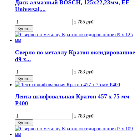
Диск алмазный BOSCH, 125x22,23мм, EF
Universal,...
785
руб
x
Сверло по металлу Кратон оксидированное
d9 х...
783
руб
x
Лента шлифовальная Кратон 457 х 75 мм
P400
783
руб
x