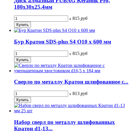
Диск алмазный FUBAG Keramik Pro,
180x30x25,4мм
815
руб
x
Бур Кратон SDS-plus S4 O10 х 600 мм
815
руб
x
Сверло по металлу Кратон шлифованное с...
813
руб
x
Набор сверл по металлу шлифованных
Кратон d1-13...