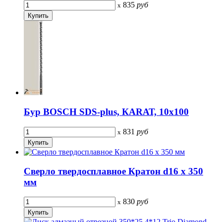
835
руб
x
Бур BOSCH SDS-plus, КАRАТ, 10х100
831
руб
x
Сверло твердосплавное Кратон d16 х 350
мм
830
руб
x