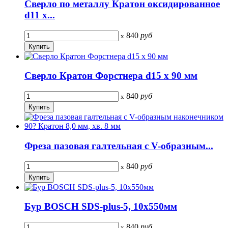
Сверло по металлу Кратон оксидированное
d11 х...
840
руб
x
Сверло Кратон Форстнера d15 х 90 мм
840
руб
x
Фреза пазовая галтельная с V-образным...
840
руб
x
Бур BOSCH SDS-plus-5, 10x550мм
840
руб
x