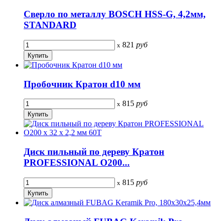
Сверло по металлу BOSCH HSS-G, 4,2мм,
STANDARD
821
руб
x
Пробочник Кратон d10 мм
815
руб
x
Диск пильный по дереву Кратон
PROFESSIONAL O200...
815
руб
x