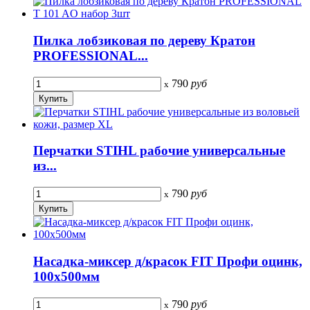
Пилка лобзиковая по дереву Кратон
PROFESSIONAL...
790
руб
x
Перчатки STIHL рабочие универсальные
из...
790
руб
x
Насадка-миксер д/красок FIT Профи оцинк,
100х500мм
790
руб
x