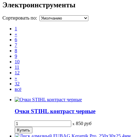
Электроинструменты
Сортировать по:
1
«
6
7
8
9
10
11
12
»
32
всё
Очки STIHL контраст черные
850
руб
x