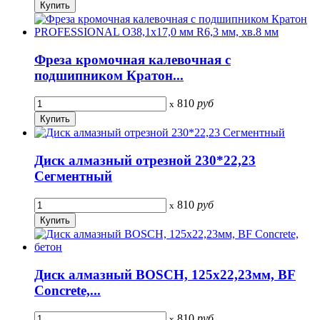
Фреза кромочная калевочная с
подшипником Кратон...
810
руб
x
Диск алмазный отрезной 230*22,23
Сегментный
810
руб
x
Диск алмазный BOSCH, 125x22,23мм, BF
Concrete,...
810
руб
x