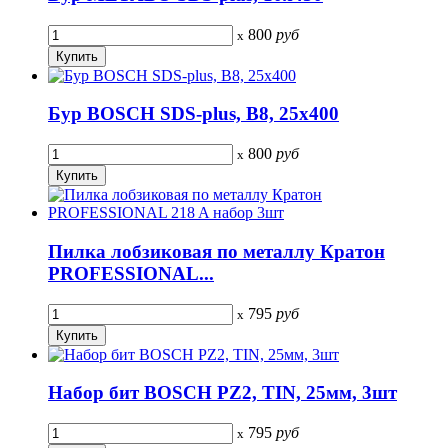
800
руб
x
Бур BOSCH SDS-plus, В8, 25x400
800
руб
x
Пилка лобзиковая по металлу Кратон
PROFESSIONAL...
795
руб
x
Набор бит BOSCH PZ2, TIN, 25мм, 3шт
795
руб
x