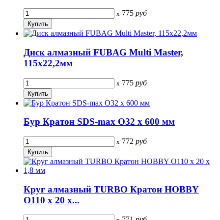
775
руб
x
Диск алмазный FUBAG Multi Master,
115x22,2мм
775
руб
x
Бур Кратон SDS-max O32 х 600 мм
772
руб
x
Круг алмазный TURBO Кратон HOBBY
O110 х 20 х...
771
руб
x