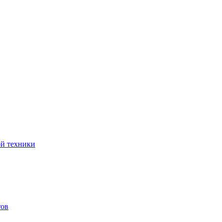
ой техники
тов