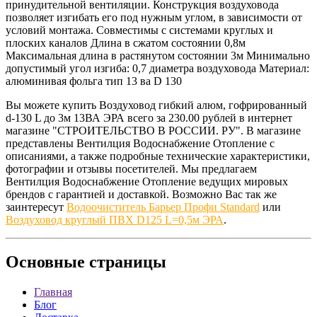
принудительной вентиляции. Конструкция воздуховода
позволяет изгибать его под нужным углом, в зависимости от
условий монтажа. Совместимы с системами круглых и
плоских каналов Длина в сжатом состоянии 0,8м
Максимальная длина в растянутом состоянии 3м Минимально
допустимый угол изгиба: 0,7 диаметра воздуховода Материал:
алюминивая фольга тип 13 ва D 130
Вы можете купить Воздуховод гибкий алюм, гофрированный
d-130 L до 3м 13ВА ЭРА всего за 230.00 рублей в интернет
магазине "СТРОИТЕЛЬСТВО В РОССИИ. РУ". В магазине
представлены Вентилция Водоснабжение Отопление с
описаниями, а также подробные технические характеристики,
фотографии и отзывы посетителей. Мы предлагаем
Вентилция Водоснабжение Отопление ведущих мировых
брендов с гарантией и доставкой. Возможно Вас так же
заинтересут
Водоочиститель Барьер Профи Standard
или
Воздуховод круглый ПВХ D125 L=0,5м ЭРА
.
Основные
страницы
Главная
Блог