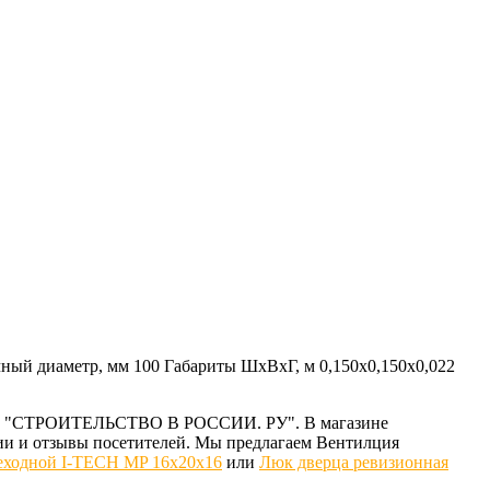
чный диаметр, мм 100 Габариты ШхВхГ, м 0,150x0,150x0,022
азине "СТРОИТЕЛЬСТВО В РОССИИ. РУ". В магазине
ии и отзывы посетителей. Мы предлагаем Вентилция
еходной I-TECH MP 16x20x16
или
Люк дверца ревизионная