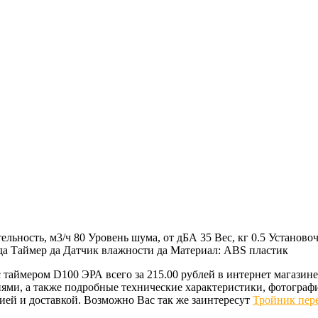
ьность, м3/ч 80 Уровень шума, от дБА 35 Вес, кг 0.5 Установо
а Таймер да Датчик влажности да Материал: ABS пластик
 с таймером D100 ЭРА всего за 215.00 рублей в интернет маг
ми, а также подробные технические характеристики, фотограф
ей и доставкой. Возможно Вас так же заинтересут
Тройник пер