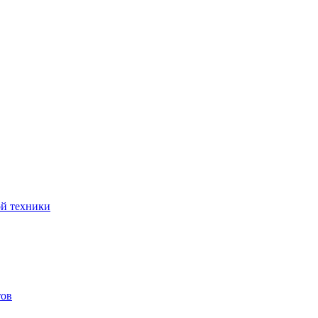
ой техники
тов