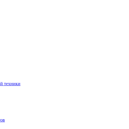
ой техники
тов