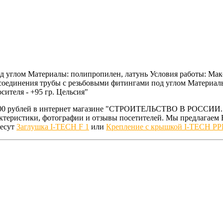
д углом Материалы: полипропилен, латунь Условия работы: Мак
я соединения трубы с резьбовыми фитингами под углом Материа
сителя - +95 гр. Цельсия"
5.00 рублей в интернет магазине "СТРОИТЕЛЬСТВО В РОССИИ. 
рактеристики, фотографии и отзывы посетителей. Мы предлага
ресут
Заглушка I-TECH F 1
или
Крепление с крышкой I-TECH PP