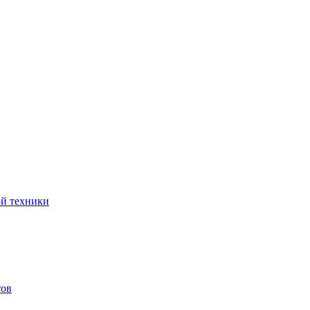
ой техники
тов