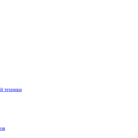
ой техники
тов