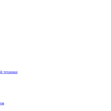
ой техники
тов