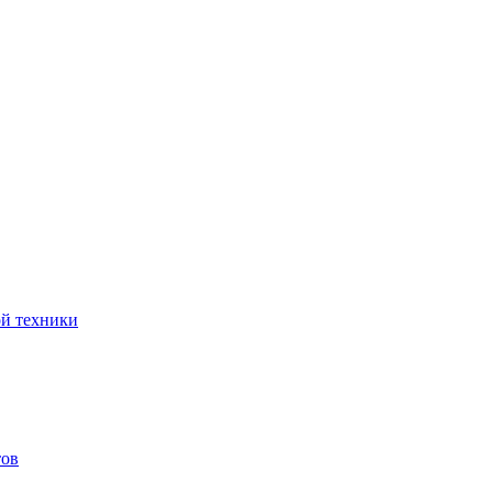
ой техники
тов