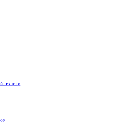
ой техники
тов