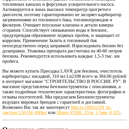
топливных каналах и форсунках ускорительного насоса.
Активируется в зонах высоких температур прогретого
двигателя, поэтому гарантированно не засоряет карбюратор
загрязнениями из топливного бака, топливопроводов и
фильтров. Очищает впускные клапаны и детали камеры
сгорания. Способствует связыванию воды в бензине,
предупреждая образование ледяных пробок, и защищает от
коррозии. Применение Залить в топливный бак
непосредственно перед заправкой. Израсходовать бензин без
дозаправки. Упаковка препарата рассчитана на 40-60 литров
бензина. Рекомендуется использовать каждые 1,5-3 тыс. км
пробега.
Вы можете купить Присадка LAVR для бензина, очиститель
карбюратора,с насадкой, 310 мл Ln2108 всего за 304.00 рублей
в интернет магазине "СТРОИТЕЛЬСТВО В РОССИИ. РУ". В
магазине представлены Бензоинструменты с описаниями, а
также подробные технические характеристики, фотографии и
отзывы посетителей. Мы предлагаем Бензоинструменты
ведущих мировых брендов с гарантией и доставкой.
Возможно Вас так же заинтересут
Масло OREGON 4х-
тактное LM Oil, 600мл
или
Шина STIHL 37см, 1,5мм, 0,325
.