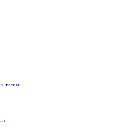
ой техники
тов