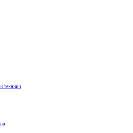
ой техники
тов