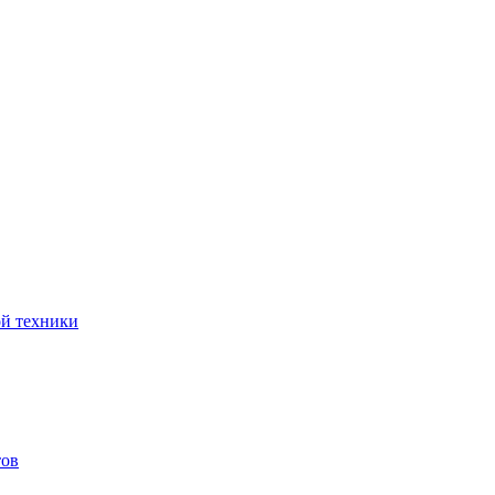
ой техники
тов