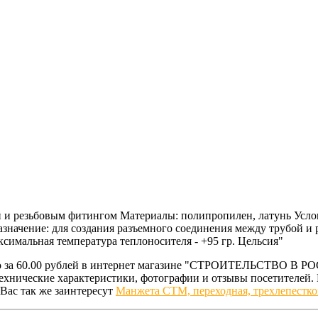
й и резьбовым фитингом Материалы: полипропилен, латунь Усло
азначение: для создания разъемного соединения между трубой 
симальная температура теплоносителя - +95 гр. Цельсия"
о за 60.00 рублей в интернет магазине "СТРОИТЕЛЬСТВО В РО
технические характеристики, фотографии и отзывы посетителей
Вас так же заинтересут
Манжета СТМ, переходная, трехлепестко