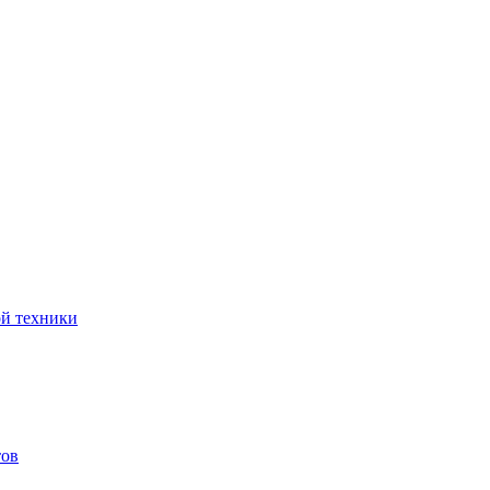
ой техники
тов