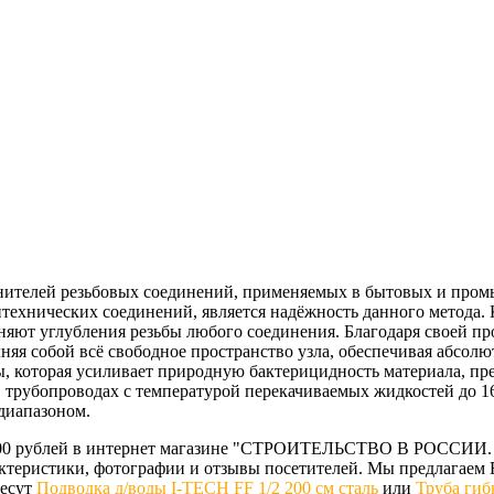
тнителей резьбовых соединений, применяемых в бытовых и про
нтехнических соединений, является надёжность данного метода. 
яют углубления резьбы любого соединения. Благодаря своей про
няя собой всё свободное пространство узла, обеспечивая абсол
ы, которая усиливает природную бактерицидность материала, п
 трубопроводах с температурой перекачиваемых жидкостей до 16
диапазоном.
4.00 рублей в интернет магазине "СТРОИТЕЛЬСТВО В РОССИИ. 
рактеристики, фотографии и отзывы посетителей. Мы предлага
ресут
Подводка д/воды I-TECH FF 1/2 200 см сталь
или
Труба гиб