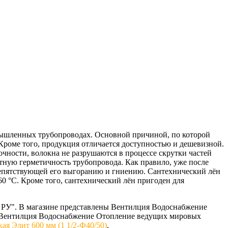
мышленных трубопроводах. Основной причиной, по которой
Кроме того, продукция отличается доступностью и дешевизной.
чности, волокна не разрушаются в процессе скрутки частей
ютную герметичность трубопровода. Как правило, уже после
репятствующей его выгоранию и гниению. Сантехнический лён
0 °С. Кроме того, сантехнический лён пригоден для
РУ". В магазине представлены Вентилция Водоснабжение
ем Вентилция Водоснабжение Отопление ведущих мировых
кая Элит 600 мм (1 1/2-Ф40/50)
.