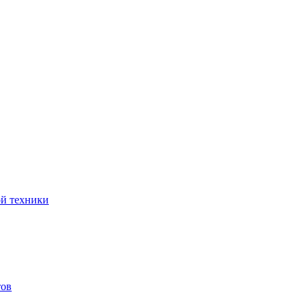
ой техники
тов