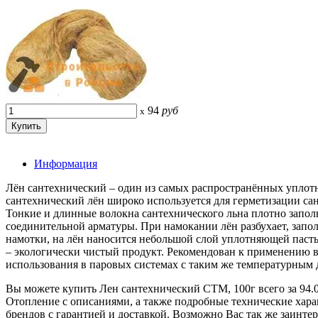
94
руб
x
Информация
Лён сантехнический – один из самых распространённых упло
сантехнический лён широко используется для герметизации са
Тонкие и длинные волокна сантехнического льна плотно заполн
соединительной арматуры. При намокании лён разбухает, запол
намотки, на лён наносится небольшой слой уплотняющей паст
– экологически чистый продукт. Рекомендован к применению в
использования в паровых системах с таким же температурным 
Вы можете купить Лен сантехнический СТМ, 100г всего за 9
Отопление с описаниями, а также подробные технические ха
брендов с гарантией и доставкой. Возможно Вас так же заинте