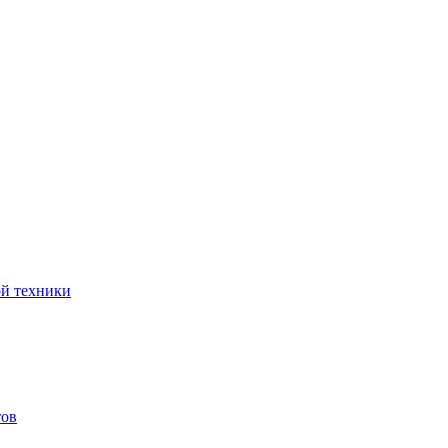
ой техники
тов