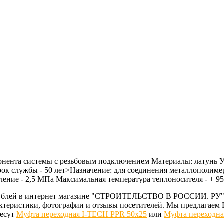
онента системы с резьбовым подключением Материалы: латунь У
Срок службы - 50 лет>Назначение: для соединения металлополи
ение - 2,5 МПа Максимальная температура теплоносителя - + 95 
0 рублей в интернет магазине "СТРОИТЕЛЬСТВО В РОССИИ. РУ"
рактеристики, фотографии и отзывы посетителей. Мы предлага
ресут
Муфта переходная I-TECH PPR 50x25
или
Муфта переходна