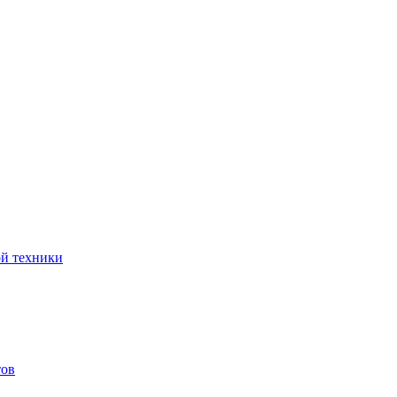
ой техники
тов