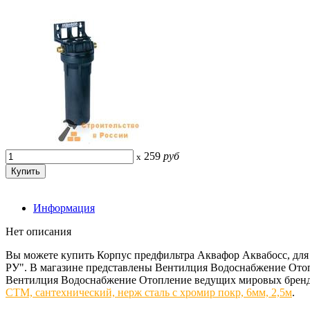
259
руб
x
Информация
Нет описания
Вы можете купить Корпус предфильтра Аквафор Аквабосс, дл
РУ". В магазине представлены Вентилция Водоснабжение Отоп
Вентилция Водоснабжение Отопление ведущих мировых брендов
СТМ, сантехнический, нерж сталь с хромир покр, 6мм, 2,5м
.