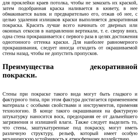
для проклейки краев потолка, чтобы не замазать их краской,
затем подобранная краска наливается в кювету, в нее
обмакивается валик и предварительно его, отжав об нее, с
целью удаления излишков краски выполняется декоративная
покраска. Красить лучше всего начинать от дверных или
оконных откосов в направлении вертикали, т. е. сверху вниз,
одна стена прокрашивается с первого раза в целях достижения
однотонного оттенка краски. Для наиболее равномерного
прокрашивания, следует иногда отходить от окрашиваемой
стены назад, чтобы не допустить пропусков.
Преимущества декоративной
покраски.
Стены при покраске такого вида могут быть гладкого и
фактурного типа, при этом фактура достигается применением
материала с особыми свойствами и инструментов, применяя
технологию. В конце такого окрашивания на фактурную
штукатурку наносится воск, предохраняя ее от дальнейшего
загрязнения и излишней влаги. Также следует выделить то,
что стены, заштукатуренные под покраску, могут иметь
различную структуру, рельеф, который имеет особую
механическую устойчивость к атмосферному воздействию.