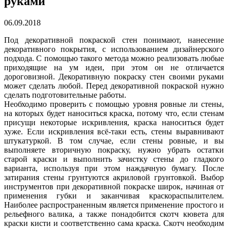
руками
06.09.2018
Под декоративной покраской стен понимают, нанесение
декоративного покрытия, с использованием дизайнерского
подхода. С помощью такого метода можно реализовать любые
приходящие на ум идеи, при этом он не отличается
дороговизной. Декоративную покраску стен своими руками
может сделать любой. Перед декоративной покраской нужно
сделать подготовительные работы.
Необходимо проверить с помощью уровня ровные ли стены,
на которых будет наноситься краска, потому что, если стенам
присущи некоторые искривления, краска наноситься будет
хуже. Если искривления всё-таки есть, стены выравнивают
штукатуркой. В том случае, если стены ровные, и вы
выполняете вторичную покраску, нужно убрать остатки
старой краски и выполнить зачистку стены до гладкого
варианта, используя при этом наждачную бумагу. После
затирания стены грунтуются акриловой грунтовкой. Выбор
инструментов при декоративной покраске широк, начиная от
применения губки и заканчивая краскораспылителем.
Наиболее распространенным является применение простого и
рельефного валика, а также понадобится скотч кювета для
краски кисти и соответственно сама краска. Скотч необходим